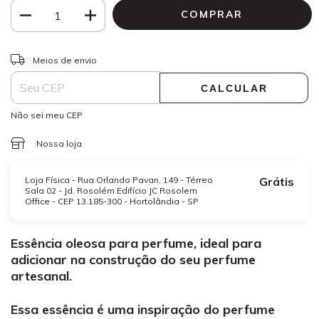
ALTERAR CEP
Entregas para o CEP:
Meios de envio
CALCULAR
Não sei meu CEP
Nossa loja
Loja Física - Rua Orlando Pavan, 149 - Térreo
Grátis
Sala 02 - Jd. Rosolém Edifício JC Rosolem
Office - CEP 13.185-300 - Hortolândia - SP
Essência oleosa para perfume, ideal para
adicionar na construção do seu perfume
artesanal.
Essa essência é uma inspiração do perfume