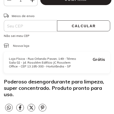
ALTERAR CEP
Entregas para o CEP:
Meios de envio
CALCULAR
Não sei meu CEP
Nossa loja
Loja Física - Rua Orlando Pavan, 149 - Térreo
Grátis
Sala 02 - Jd. Rosolém Edifício JC Rosolem
Office - CEP 13.185-300 - Hortolândia - SP
Poderoso desengordurante para limpeza,
super concentrado. Produto pronto para
uso.